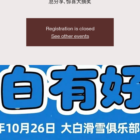
息分享, 惊喜大抽奖
Registration is closed
See other events