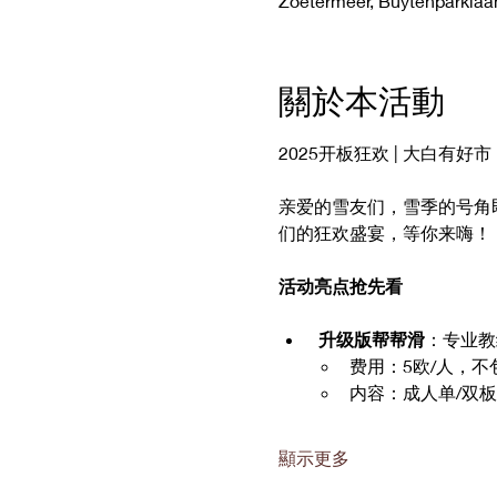
Zoetermeer, Buytenparklaa
關於本活動
2025开板狂欢 | 大白有
亲爱的雪友们，雪季的号角
们的狂欢盛宴，等你来嗨！
活动亮点抢先看
升级版帮帮滑
：专业教
费用：5欧/人，
内容：成人单/双板
顯示更多