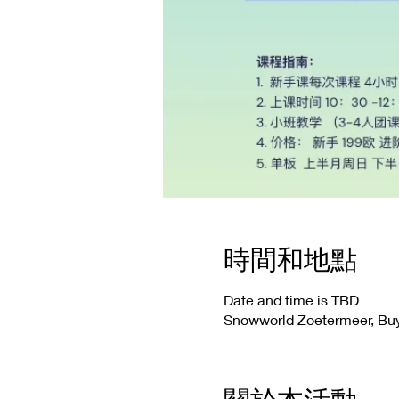
時間和地點
Date and time is TBD
Snowworld Zoetermeer, Buy