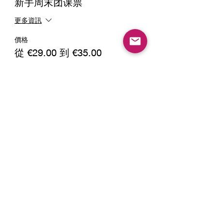
新手周末团课票
更多資訊
價格
從 €29.00 到 €35.00
团课
€29.00
+€0.73 票券服務費
团课+大白一年会员
€35.00
+€0.88 票券服務費