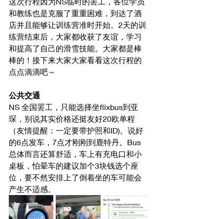
这次行程因为NS临时的罢工，各位学员
和教练也是克服了重重困难，到达了酒
店并且能够让训练营准时开始。2天的训
练营结束后，大家都收获了友谊，学习
和提高了自己的滑雪技能。大家都是棒
棒的！接下来大家大家看看这次行程的
点点滴滴吧～
公共交通
NS 全国罢工，只能选择坐flixbus到亚
琛，别说其实价格还挺友好20欧单程
（友情提醒：一定要带护照和ID)。说好
的6点发车，7点才刚刚到鹿特丹。Bus
总体而言还算舒适，车上有充电口和小
桌板，怕晕车的建议加个3块钱选个座
位，要不然安排上了倒着坐的车可能会
产生不适感。