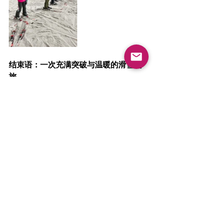
结束语：一次充满突破与温暖的滑雪之
旅
这次在SnowWorld Landgraaf的周末训
练营，注定会成为我们共同的珍贵回
忆！从应对突如其来的交通罢工，到在
雪道上见证彼此的成长，这两天的每一
刻都诠释着坚持、进步与热爱的真谛。
无论是第一次学习换刃的新手，还是追
求更流畅滑行的进阶者，大家都在用自
己的方式突破极限。最动人的不是技术
提升本身，而是看到每个人眼里闪着
光，互相鼓励着向更高目标迈进的样
子。
特别感谢所有教练的耐心指导，以及学