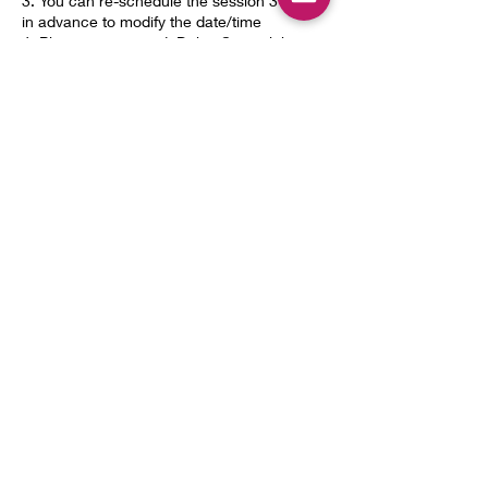
3. You can re-schedule the session 3 days
in advance to modify the date/time
4. Please get insured, Dabai Snowclub is in
no way liable for any injury or damage
during teaching activities
5. Please follow the rules of SnowWorld
*Rules of SnowWorld please refer to
https://www.snowworld.com/en/disclaimer
课程预定条款：
1. 价格不包含雪票、租赁雪具费用
2. 课程预定成功后，定金将不予退还
3. 如需更改课程时间，请提前不少于3天更改
预约
4. 请自行购买相关保险，大白俱乐部不承担
教学过程中的任何人身伤害、财产损坏等责任
5. 请遵守雪场各项规定
*雪场规定请参考
https://www.snowworld.com/en/disclaimer
聯絡資料