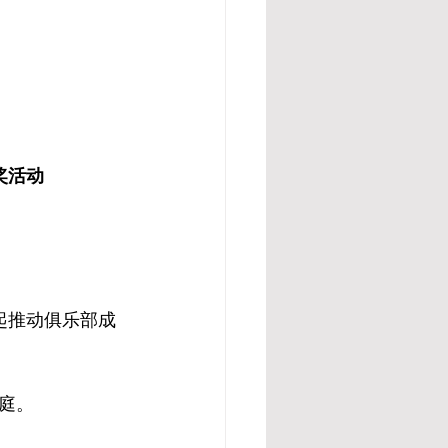
奖活动
起推动俱乐部成
庭。