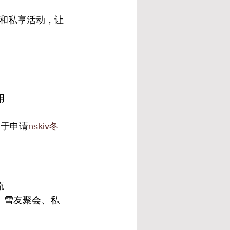
和私享活动，让
用
可用于申请
n
skiv冬
流
、雪友聚会、私