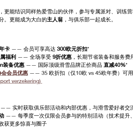
，更能结识同样热爱雪山的伙伴，参与专属派对、训练营
分。更能成为大白的
主人翁
，与俱乐部一起成长。
年卡
 —— 会员可享高达 
300欧元折扣
*
属福利
 —— 全场享受 
9折优惠
，长期节省装备和服务费
leon装备优惠
 —— 国际顶级滑雪品牌正价商品 
直减40%
*
雪协会会员优惠
 —— 35 欧折扣（仅10欧 vs 45欧年费）
ort 
verzekering) 
 —— 实时获取俱乐部活动和内部优惠，与滑雪爱好者交
动
 —— 每季度一次仅限会员参与的特别活动（技术提升
收获更多惊喜与圈子