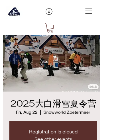
2025大白滑雪夏令营
Fri, Aug 22
  |  
Snowworld Zoetermeer
Registration is closed
See other events