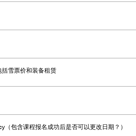
，初中级进阶课程以及定制的中高级进阶课。包含单板和双板。
起练习,时间固定。私教课的优点是时间和教学灵活。
包括雪票价和装备租赁
买或者联系大白购买
oetermeer, 还请以每次活动告知地点为准。
on policy（包含课程报名成功后是否可以更改日期？）