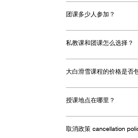
大白俱乐部可以提供零基础入门
团课多少人参加？
3-4人
私教课和团课怎么选择？
团课性价比高，可以认识雪友一
大白滑雪课程的价格是否
不包括。学员可以自行在雪场购
授课地点在哪里？
授课地点大部分在Snowworld Z
取消政策 cancellati