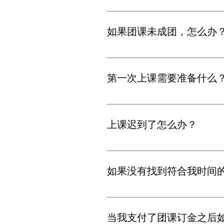
报名团课的学员，一旦成团（正
员。
如果团课未成团，怎么办
1.可选择顺延到下一期团课 2. 
第一次上课需要准备什么
可以参照大白网站的blog：新手
上课迟到了怎么办？
课程按照预约的时间开始和结束
如果没有找到符合我时间
建议找水平相近的朋友，按照2-
当我支付了团课订金之后