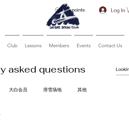
Log In
View points
Club
Lessons
Members
Events
Contact Us
ly asked questions
大白会员
滑雪场地
其他
？