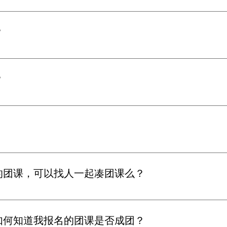
式拉群通知）之后不可取消， 如因个人原因无法参加课程，可以
？
或是退还定金给您
？
必备清单
。请大家避免迟到。
的团课，可以找人一起凑团课么？
3人预约私教课或者咨询大白团队为您定制课程
如何知道我报名的团课是否成团？