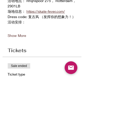
活动地点： Rhijnspoor 275， Rotterdam， 
2901LB
场地信息： 
https://skate-fever.com/
Dress code: 复古风 （发挥你的想象力！）
活动安排：
Show More
Tickets
Sale ended
Ticket type
General Admission
Price
€18.00
+€0.45 ticket service fee