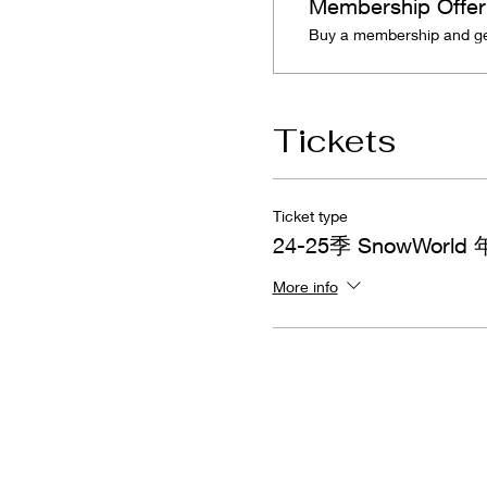
Membership Offer
Buy a membership and get
Tickets
Ticket type
24-25季 SnowWorld
More info