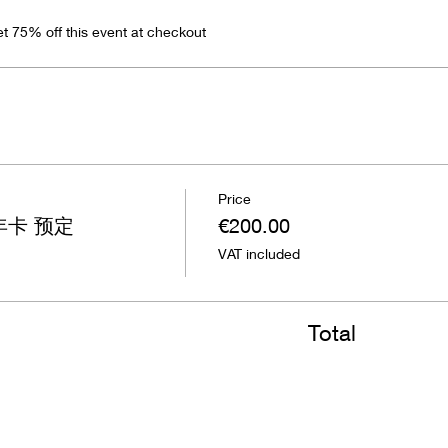
 75% off this event at checkout
Price
 年卡 预定
€200.00
VAT included
Total