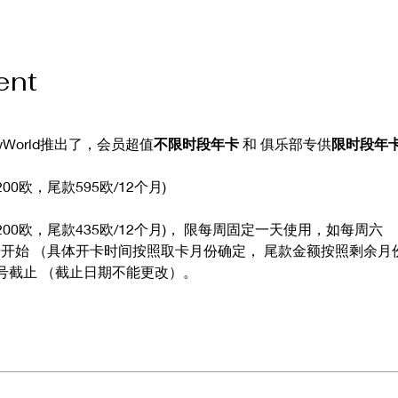
ent
World推出了，会员超值
不限时段年卡 
和 俱乐部专供
限时段年
200欧，尾款595欧/12个月)
员200欧，尾款435欧/12个月)， 限每周固定一天使用，如每周六
1号开始 （具体开卡时间按照取卡月份确定， 尾款金额按照剩余月
1号截止 （截止日期不能更改）。