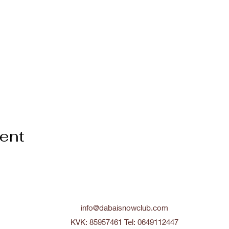
vent
info@dabaisnowclub.com
KVK: 85957461
Tel: 0649112447