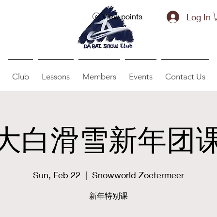
Log In
View points
Club
Lessons
Members
Events
Contact Us
大白滑雪新年团
Sun, Feb 22
  |  
Snowworld Zoetermeer
新年特别课