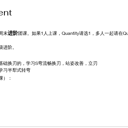
ent
进阶
周末
团课。如果1人上课，Quantity请选1，多人一起请在Qu
级进阶。
基础换刃的，学习S弯流畅换刃，站姿改善，立刃
学习半犁式转弯
课）：