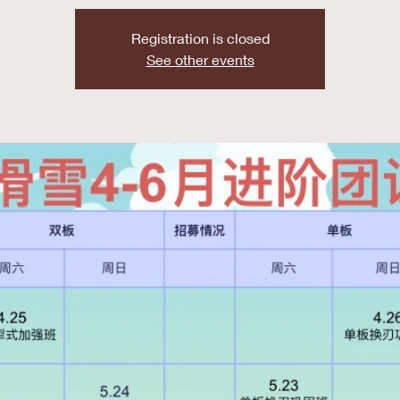
Registration is closed
See other events