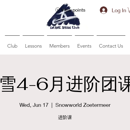
Log In
View points
Club
Lessons
Members
Events
Contact Us
雪4-6月进阶团课
Wed, Jun 17
  |  
Snowworld Zoetermeer
进阶课